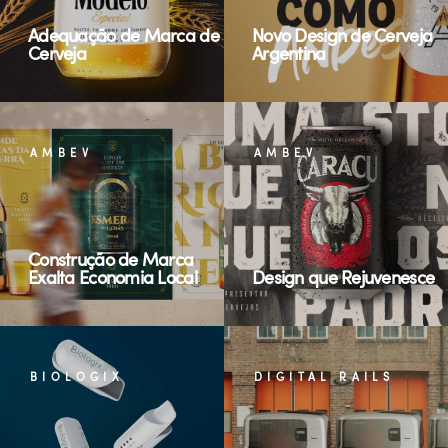
Adequação de Marca de
Novo Design de Cerveja
Cerveja
Argentina
AMBEV
AMBEV
Construção de Marca
Exalta Economia Local
Design que Rejuvenesce
BIOLOGIX
DIGITAL RAILS