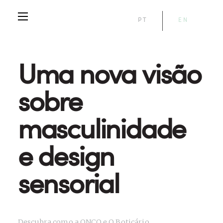
PT
EN
Uma nova visão
sobre
masculinidade
e design
sensorial
Descubra como a QNCO e O Boticário