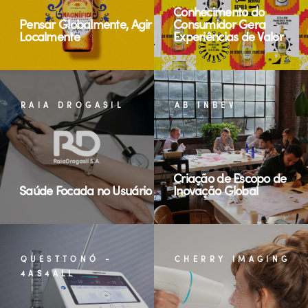
Conhecimento do
Pensar Globalmente, Agir
Consumidor Gera
Localmente
Experiências de Valor
RAIA DROGASIL
AB INBEV
Criação de Escopo de
Saúde Focada no Usuário
Inovação Global
QUESTTONÓ -
CHERRY IMAGING
4AS4ALL