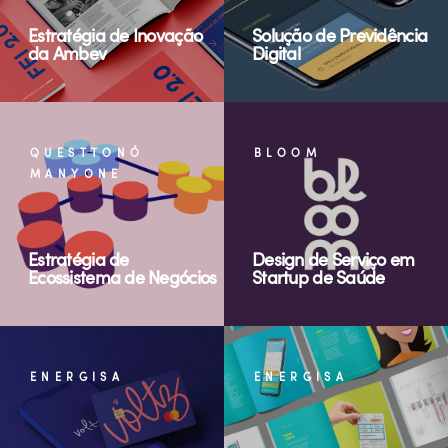
Estratégia de Inovação
Solução de Previdência
da Ambev
Digital
QUESTTONÓ
BLOOM
MANYONE
Estratégia de
Design de Serviço em
Ecossistema de Negócios
Startup de Saúde
ENERGISA
ENERGISA