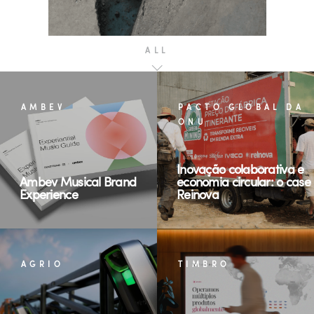
ALL
AMBEV
PACTO GLOBAL DA
ONU
Inovação colaborativa e
Ambev Musical Brand
economia circular: o case
Experience
Reinova
AGRIO
TIMBRO