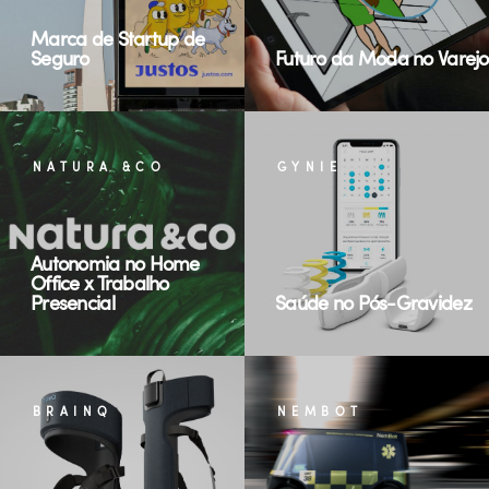
Marca de Startup de
Seguro
Futuro da Moda no Varejo
NATURA &CO
GYNIE
Autonomia no Home
Office x Trabalho
Presencial
Saúde no Pós-Gravidez
BRAINQ
NEMBOT