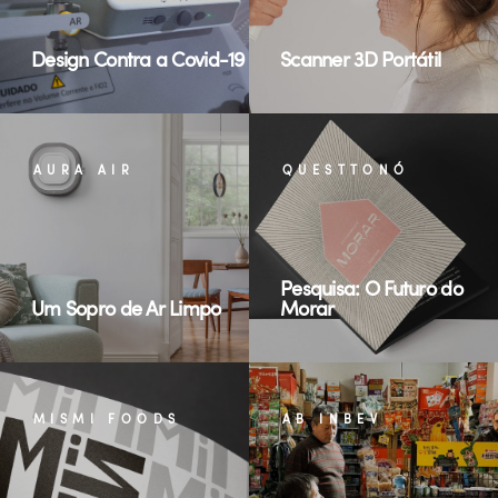
Design Contra a Covid-19
Scanner 3D Portátil
AURA AIR
QUESTTONÓ
Pesquisa: O Futuro do
Um Sopro de Ar Limpo
Morar
MISMI FOODS
AB INBEV