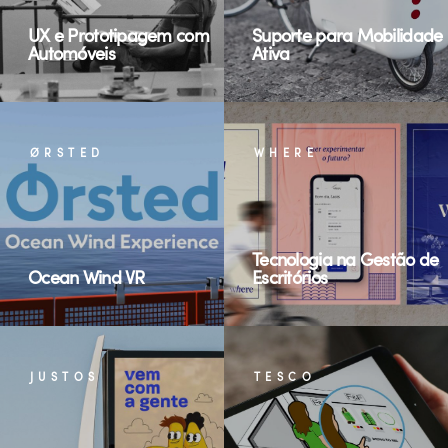
UX e Prototipagem com
Suporte para Mobilidade
Automóveis
Ativa
ØRSTED
WHERE
Tecnologia na Gestão de
Ocean Wind VR
Escritórios
JUSTOS
TESCO