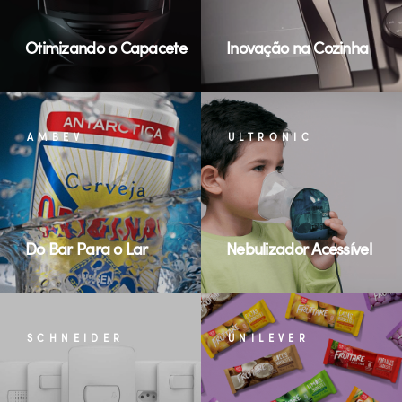
Otimizando o Capacete
Inovação na Cozinha
AMBEV
ULTRONIC
Do Bar Para o Lar
Nebulizador Acessível
SCHNEIDER
UNILEVER