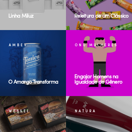
Linha Miluz
Releitura de um Clássico
AMBEV
ONU MULHERES
Engajar Homens na
O Amargo Transforma
Igualdade de Gênero
WESSEL
NATURA