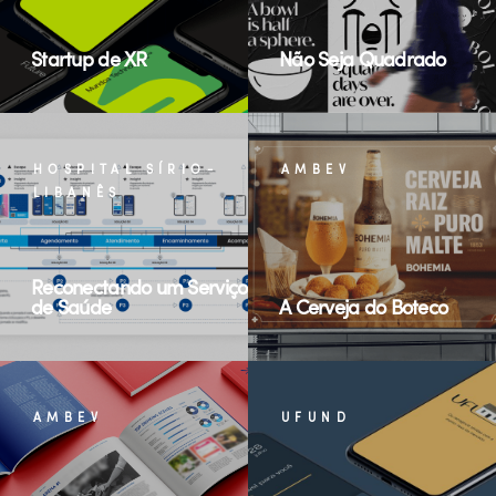
Startup de XR
Não Seja Quadrado
HOSPITAL SÍRIO-
AMBEV
LIBANÊS
Reconectando um Serviço
de Saúde
A Cerveja do Boteco
AMBEV
UFUND