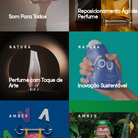
Reposicionamento Ágil de
Som Para Todos
Perfume
NATURA
NATURA
Perfume com Toque de
Arte
Inovação Sustentável
AMBEV
AMBEV