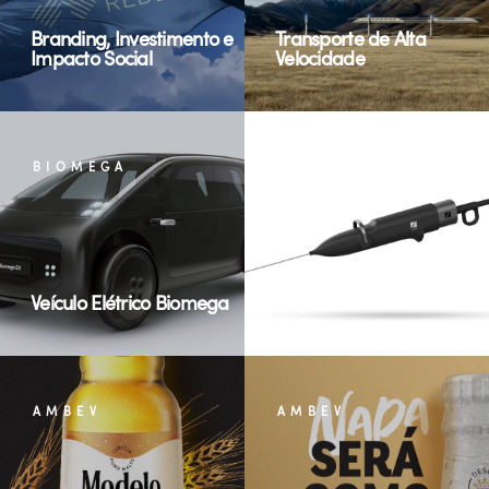
Branding, Investimento e
Transporte de Alta
Impacto Social
Velocidade
BIOMEGA
ZSQUARE
Veículo Elétrico Biomega
Zsquare
AMBEV
AMBEV