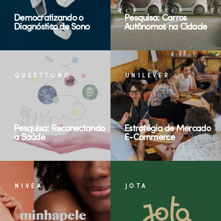
Democratizando o
Pesquisa: Carros
Diagnóstico de Sono
Autônomos na Cidade
QUESTTONÓ
UNILEVER
Pesquisa: Reconectando
Estratégia de Mercado
a Saúde
E-Commerce
NIVEA
JOTA