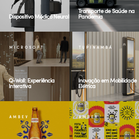
Transporte de Saúde na
Dispositivo Médico Neural
Pandemia
MICROSOFT
TUPINAMBÁ
Q-Wall: Experiência
Inovação em Mobilidade
Interativa
Elétrica
AMBEV
AMBEV