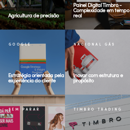
Painel Digital Timbro -
Complexidade em tempo
Agricultura de precisão
real
GOOGLE
NACIONAL GÁS
Estratégia orientada pela
Inovar com estrutura e
experiência do cliente
propósito
SEM PARAR
TIMBRO TRADING