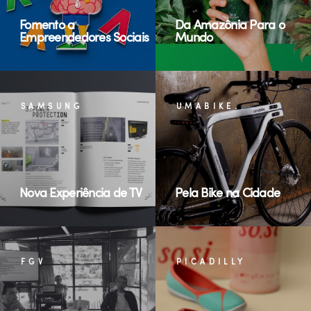
Fomento a
Da Amazônia Para o
Empreendedores Sociais
Mundo
SAMSUNG
UMABIKE.
Nova Experiência de TV
Pela Bike na Cidade
FGV
PICADILLY