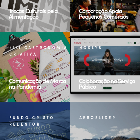
Trocas Culturais pela
Corporação Apoia
Alimentação
Pequenos Comércios
KIKI GASTRONOMIA
NORLYS
CRIATIVA
Comunicação de Marca
Colaboração no Serviço
na Pandemia
Público
FUNDO CRISTO
AEROSLIDER
REDENTOR