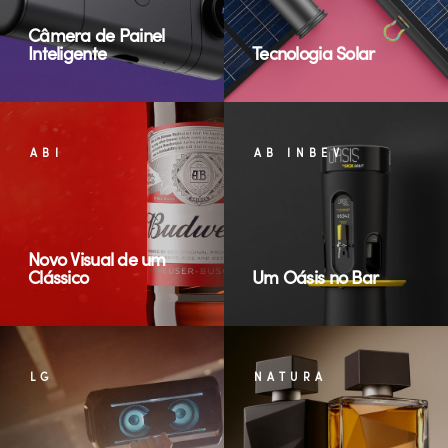
Câmera de Painel
Inteligente
Tecnologia Solar
ABI
AB INBEV
Novo Visual de um
Clássico
Um Oásis no Bar
LG
NATURA