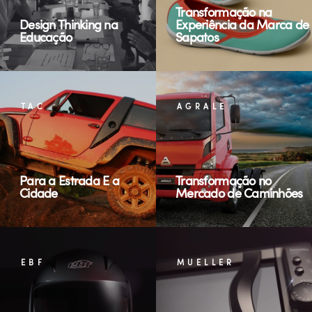
Transformação na
Design Thinking na
Experiência da Marca de
Educação
Sapatos
TAC
AGRALE
Para a Estrada E a
Transformação no
Cidade
Mercado de Caminhões
EBF
MUELLER