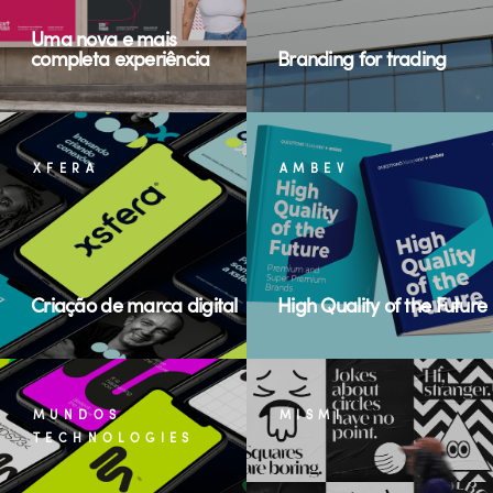
Uma nova e mais
completa experiência
Branding for trading
XFERA
AMBEV
Criação de marca digital
High Quality of the Future
MUNDOS
MISMI
TECHNOLOGIES