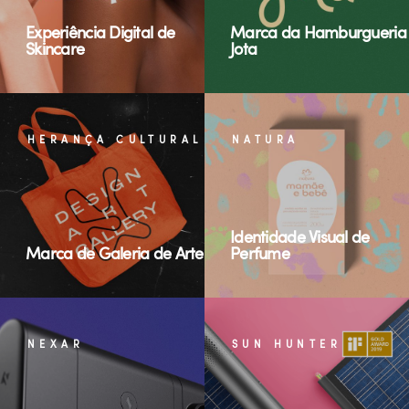
Experiência Digital de
Marca da Hamburgueria
Skincare
Jota
HERANÇA CULTURAL
NATURA
Identidade Visual de
Marca de Galeria de Arte
Perfume
NEXAR
SUN HUNTER