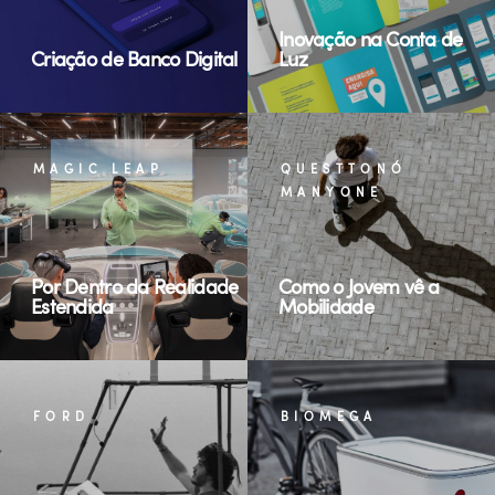
Inovação na Conta de
Criação de Banco Digital
Luz
MAGIC LEAP
QUESTTONÓ
MANYONE
Por Dentro da Realidade
Como o Jovem vê a
Estendida
Mobilidade
FORD
BIOMEGA