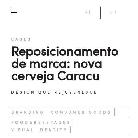
PT
EN
CASES
Reposicionamento
de marca: nova
cerveja Caracu
DESIGN QUE REJUVENESCE
BRANDING
CONSUMER GOODS
FOOD&BEVERAGES
VISUAL IDENTITY