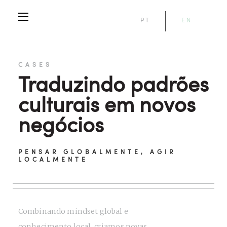
PT
EN
CASES
Traduzindo padrões
culturais em novos
negócios
PENSAR GLOBALMENTE, AGIR
LOCALMENTE
Combinando mindset global e
conhecimento local, criamos novas