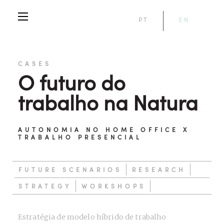
PT
EN
CASES
O futuro do
trabalho na Natura
AUTONOMIA NO HOME OFFICE X
TRABALHO PRESENCIAL
FUTURE SCENARIOS
RESEARCH
STRATEGY
WORKSHOPS
Estratégia de modelo híbrido de trabalho