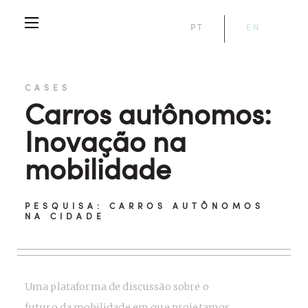
PT
EN
CASES
Carros autônomos:
Inovação na
mobilidade
PESQUISA: CARROS AUTÔNOMOS
NA CIDADE
Uma plataforma de discussão sobre o
futuro da mobilidade em que projetamos