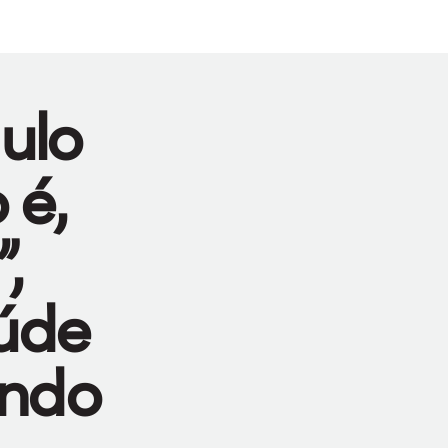
ulo
 é,
,
úde
endo