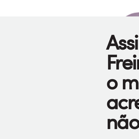
Ass
Fre
o m
acr
não