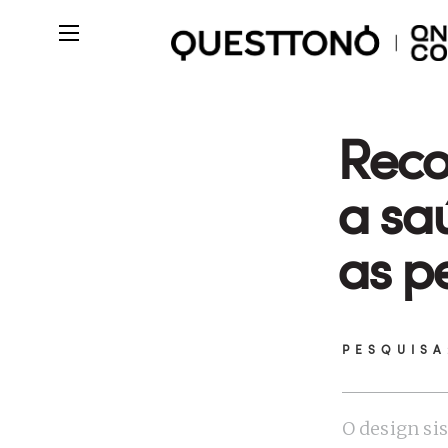
Rec
a sa
as p
PESQUISA
O design si