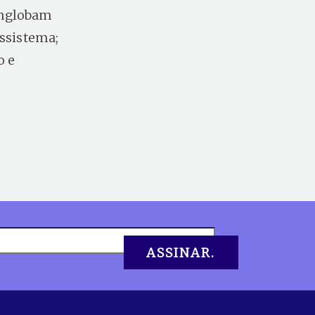
nglobam
ossistema;
o e