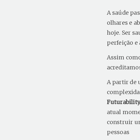
A saúde pas
olhares e 
hoje. Ser s
perfeição e
Assim como 
acreditamos
A partir de
complexidad
Futurabilit
atual momen
construir u
pessoas