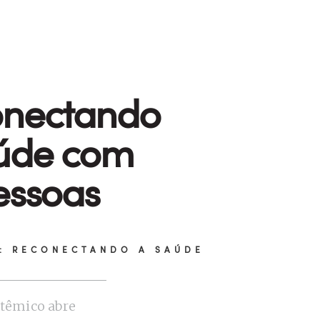
onectando
úde com
essoas
: RECONECTANDO A SAÚDE
stêmico abre