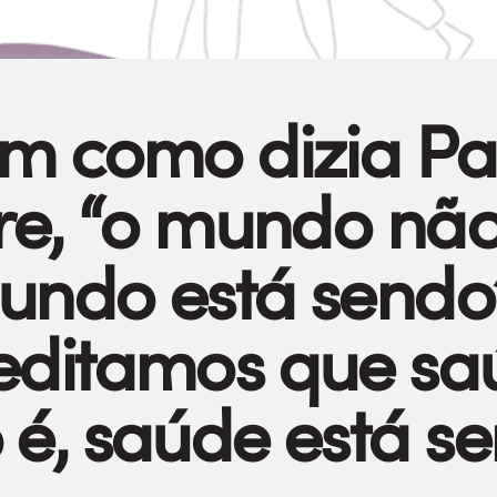
im como dizia Pa
ire, “o mundo não
undo está sendo”
editamos que sa
 é, saúde está s