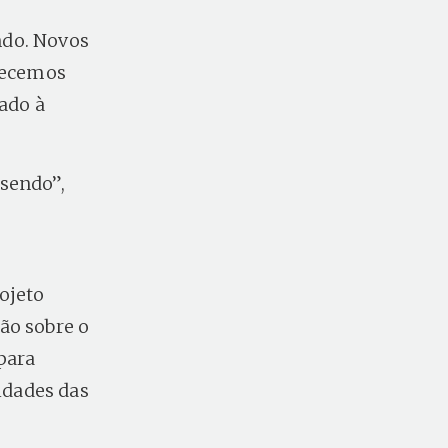
ndo. Novos
hecemos
iado à
 sendo”,
ojeto
ão sobre o
para
idades das