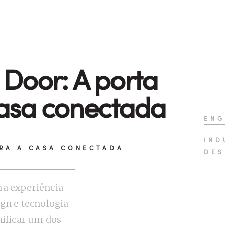
Door: A porta
asa conectada
ENG
IND
RA A CASA CONECTADA
DES
a experiência
gn e tecnologia
nificar um dos