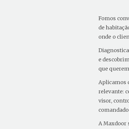
Fomos convi
de habitaç
onde o clie
Diagnostica
e descobrim
que queremo
Aplicamos d
relevante: 
visor, cont
comandado p
A Maxdoor s